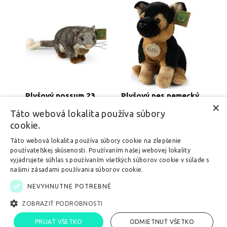
Plyšový possum 23
Plyšový pes nemecký
cm Eco-Friendly
ovčiak, 23 cm Eco-
×
friendly SOFT
Táto webová lokalita používa súbory
skladom
skladom
cookie.
11,99 €
11,99 €
Táto webová lokalita používa súbory cookie na zlepšenie
používateľskej skúsenosti. Používaním našej webovej lokality
1
2
3
...
6
»
Zobraziť stranu:
vyjadrujete súhlas s používaním všetkých súborov cookie v súlade s
našimi zásadami používania súborov cookie.
NEVYHNUTNE POTREBNÉ
ZOBRAZIŤ PODROBNOSTI
Copyright 2023 - 2026 ©
PRIJAŤ VŠETKO
ODMIETNUŤ VŠETKO