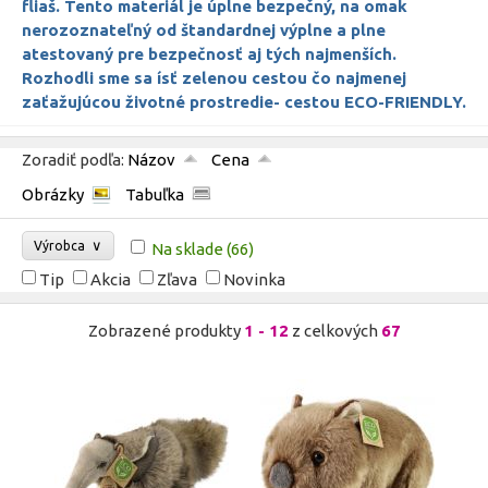
fliaš. Tento materiál je úplne bezpečný, na omak
nerozoznateľný od štandardnej výplne a plne
atestovaný pre bezpečnosť aj tých najmenších.
Rozhodli sme sa ísť zelenou cestou čo najmenej
zaťažujúcou životné prostredie- cestou ECO-FRIENDLY.
Zoradiť podľa:
Názov
Cena
Obrázky
Tabuľka
∨
Výrobca
Na sklade
(66)
Tip
Akcia
Zľava
Novinka
Zobrazené produkty
1 - 12
z celkových
67