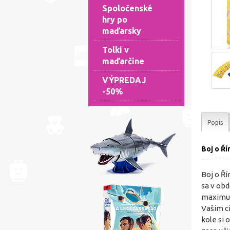
Spoločenské
hry po
maďarsky
Tolki v
maďarčine
VÝPREDAJ
-50%
Popis
Boj o Ří
Boj o Ří
sa v obd
maximum
Vašim ci
kole si 