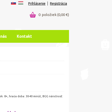
Prihlásenie
Registrácia
0
položiek
(0,00 €)
 nás
Kontakt
vek: 8+, hracia doba: 30-40 minút, BGG náročnosť: