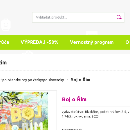
rúča
VÝPREDAJ -50%
Vernostný program
O
Řím
Boj o Řím
Spoločenské hry po česky/po slovensky
Boj o Řím
vydavateľstvo: Blackfire, počet hráčov: 2-5, 
1.74/5, rok vydania: 2023