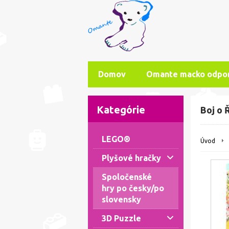
Domov
Omante macko odpo
Kategórie
Boj o 
LEGO®
Úvod
Plyšové hračky
Spoločenské
hry po česky/po
slovensky
3D Puzzle