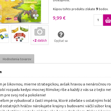
Dostupnosť:
9
Kúpou tohto produktu získate
bodov.
9,99 €
2
+
ďalších
Opýtať sa
Hodnotenia tovarov
m
m je šikovnou, mierne strategickou, avšak hravou a nenáročnou ro
obí rozpadu kedysi mocnej Rímskej ríše a každý z vás sa z tejto neš
 pre svoj rod a pokolenie!
eľom je vybudovať z častí impéria, ktoré zdieľate s ostatnými hrá
od ostatných hráčov nárokujete krajiny s budovami: väčší súbor kr