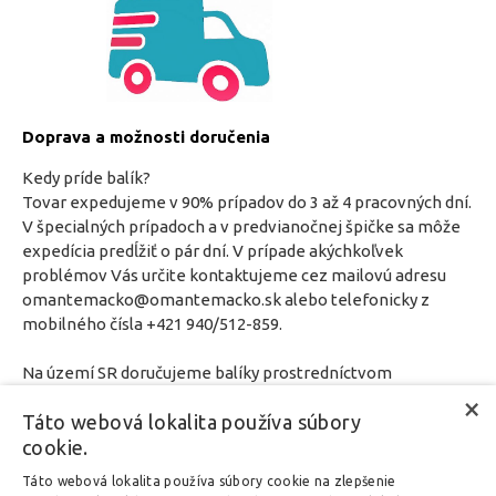
Doprava a možnosti doručenia
Kedy príde balík?
Tovar expedujeme v 90% prípadov do 3 až 4 pracovných dní.
V špecialných prípadoch a v predvianočnej špičke sa môže
expedícia predĺžiť o pár dní. V prípade akýchkoľvek
problémov Vás určite kontaktujeme cez mailovú adresu
omantemacko@omantemacko.sk alebo telefonicky z
mobilného čísla +421 940/512-859.
Na území SR doručujeme balíky prostredníctvom
kuriérskych služieb GLS a Packeta. Cena za doručenie pri
×
Táto webová lokalita používa súbory
nákupe do 49,99 € je za cenu 2,50 €. Pri nákupe od 50 € je
cookie.
doprava ZADARMO.
Pri doručení tovaru mimo SR, účtuje predávajúci cenu za
Táto webová lokalita používa súbory cookie na zlepšenie
doručenie podľa platných taríf spoločnosti GLS. O výške